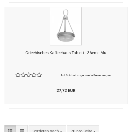
Griechisches Kaffeehaus Tablett - 36cm - Alu
Auf Echtheit ungepruefte Bewertungen
27,72 EUR
Sortieren nach
pro Seite
Sortieren nach
20 pro Seite