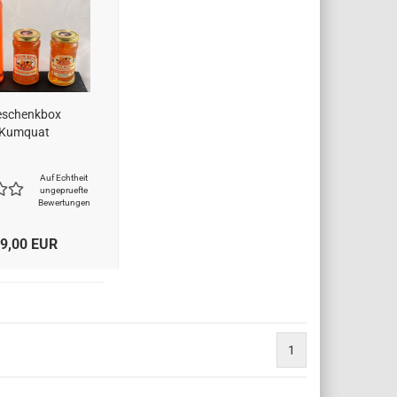
eschenkbox
Kumquat
Auf Echtheit
ungepruefte
Bewertungen
9,00 EUR
1