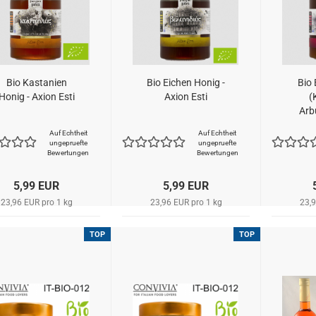
Bio Kastanien
Bio Eichen Honig -
Bio
Honig - Axion Esti
Axion Esti
(
Arb
Auf Echtheit
Auf Echtheit
ungepruefte
ungepruefte
Bewertungen
Bewertungen
5,99 EUR
5,99 EUR
23,96 EUR pro 1 kg
23,96 EUR pro 1 kg
23,9
TOP
TOP