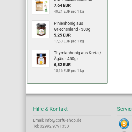
7,64 EUR
40,21 EUR pro 1 kg
Pinienhonig aus
Griechenland - 300g
5,25 EUR
17,50 EUR pro 1 kg
Thymianhonig aus Kreta /
Ägäis - 450gr
6,82 EUR
15,16 EUR pro 1 kg
Hilfe & Kontakt
Servic
Email: info@corfu-shop.de
Tel: 02992 9791333