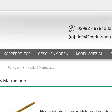
KÖRPERPFLEGE
GESCHENKIDEEN
KORFU-SPEZIAL
»
»
Feinkost
Honig & Marmelade
 & Marmelade
Honig ist ein Naturprodukt und entste