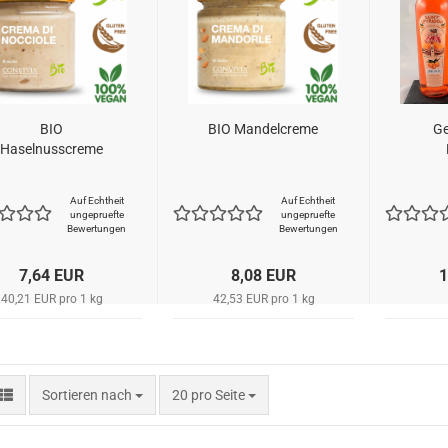
BIO
BIO Mandelcreme
G
Haselnusscreme
Auf Echtheit
Auf Echtheit
ungepruefte
ungepruefte
Bewertungen
Bewertungen
7,64 EUR
8,08 EUR
1
40,21 EUR pro 1 kg
42,53 EUR pro 1 kg
Sortieren nach
pro Seite
Sortieren nach
20 pro Seite