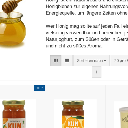
Honigbienen zur eigenen Nahrungsvors
Energiequelle, um längere Zeiten ohn
Wer Honig mag sollte auf jeden Fall ei
vielseitig verwendbar und bereichert j
Naturjoghurt, zum Süßen oder in Geträ
und nicht zu süßes Aroma.
Sortieren nach
pro Seit
Sortieren nach
20 pro 
1
TOP