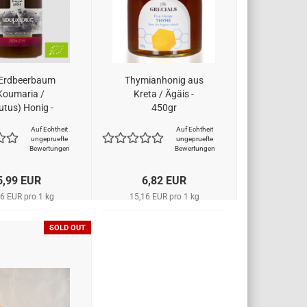
 Erdbeerbaum
Thymianhonig aus
Koumaria /
Kreta / Ägäis -
utus) Honig -
450gr
Axion Esti
Auf Echtheit
Auf Echtheit
ungepruefte
ungepruefte
Bewertungen
Bewertungen
5,99 EUR
6,82 EUR
6 EUR pro 1 kg
15,16 EUR pro 1 kg
SOLD OUT