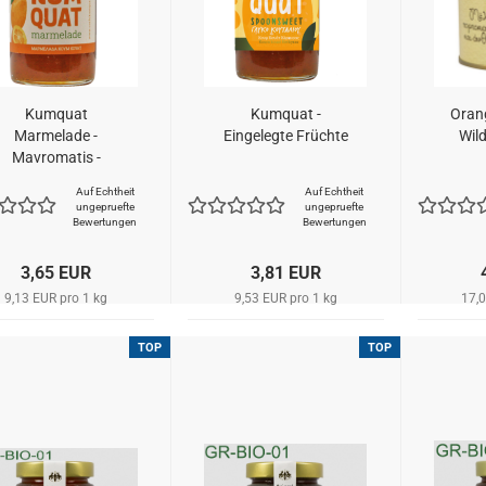
Kumquat
Kumquat -
Oran
Marmelade -
Eingelegte Früchte
Wil
Mavromatis -
Traditionell
Auf Echtheit
Auf Echtheit
ungepruefte
ungepruefte
Bewertungen
Bewertungen
3,65 EUR
3,81 EUR
9,13 EUR pro 1 kg
9,53 EUR pro 1 kg
17,0
TOP
TOP