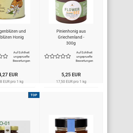
genblüten und
Pinienhonig aus
dblüten Honig
Griechenland -
300g
Auf Echtheit
Auf Echtheit
ungepruefte
ungepruefte
Bewertungen
Bewertungen
4,27 EUR
5,25 EUR
8 EUR pro 1 kg
17,50 EUR pro 1 kg
TOP