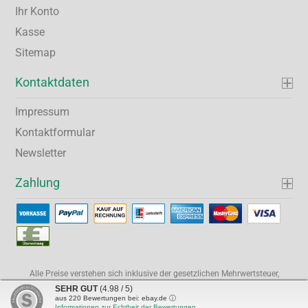
Ihr Konto
Kasse
Sitemap
Kontaktdaten
Impressum
Kontaktformular
Newsletter
Zahlung
Alle Preise verstehen sich inklusive der gesetzlichen Mehrwertsteuer,
soweit nicht anders gekennzeichnet.
SEHR GUT
(4.98 / 5)
Shopping Cart Software
by Gambio.com © 2026 Gambio Templates
aus
220
Bewertungen bei: ebay.de ⓘ
Informationen zur Echtheit der Bewertungen