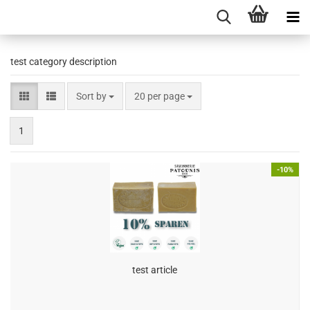
test category description
Sort by
per page
Sort by
20 per page
1
-10%
test article