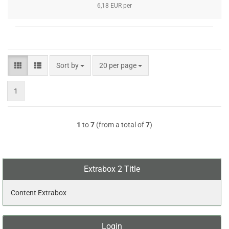
6,18 EUR per
Sort by
per page
Sort by
20 per page
1
1
to
7
(from a total of
7
)
Extrabox 2 Title
Content Extrabox
Login