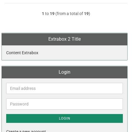
1
to
19
(from a total of
19
)
Extrabox 2 Title
Content Extrabox
Login
Email
address
Password
LOGIN
Create a new account