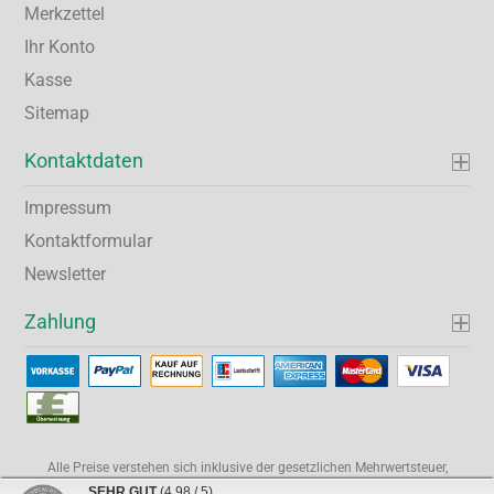
Merkzettel
Ihr Konto
Kasse
Sitemap
Kontaktdaten
Impressum
Kontaktformular
Newsletter
Zahlung
Alle Preise verstehen sich inklusive der gesetzlichen Mehrwertsteuer,
soweit nicht anders gekennzeichnet.
SEHR GUT
(4.98 / 5)