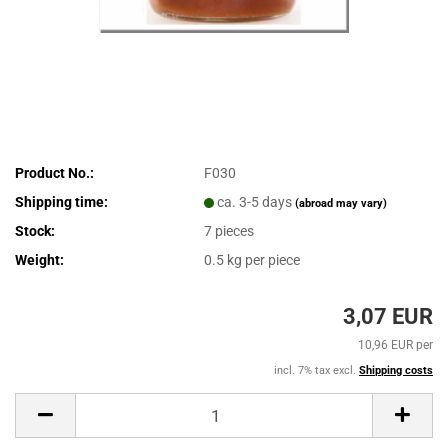
Product No.:
F030
Shipping time:
ca. 3-5 days
(abroad may vary)
Stock:
7
pieces
Weight:
0.5
kg per piece
3,07 EUR
10,96 EUR per
incl. 7% tax excl.
Shipping costs