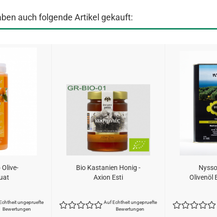
aben auch folgende Artikel gekauft:
Olive-
Bio Kastanien Honig -
Nysso
uat
Axion Esti
Olivenöl E
Echtheit ungepruefte
Auf Echtheit ungepruefte
Bewertungen
Bewertungen