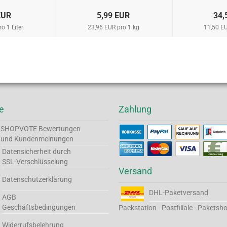
EUR
5,99 EUR
34,
o 1 Liter
23,96 EUR pro 1 kg
11,50 EU
e
Zahlung
SHOPVOTE
Bewertungen
und Kundenmeinungen
Datensicherheit durch
SSL-Verschlüsselung
Versand
Datenschutzerklärung
DHL-Paketversand
AGB
Geschäftsbedingungen
Packstation - Postfiliale - Paketsh
Widerrufsbelehrung