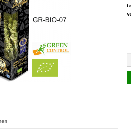
L
V
nen