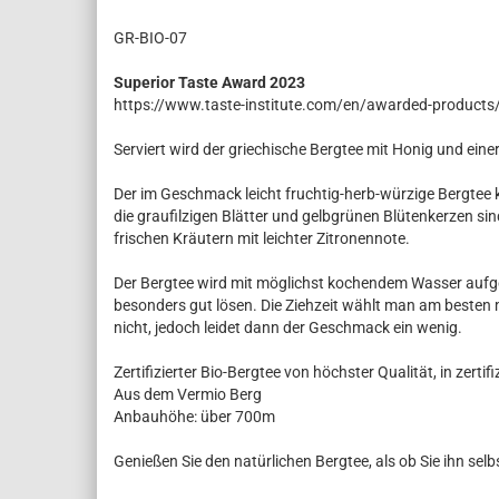
GR-BIO-07
Superior Taste Award 2023
https://www.taste-institute.com/en/awarded-products
Serviert wird der griechische Bergtee mit Honig und ei
Der im Geschmack leicht fruchtig-herb-würzige Bergtee k
die graufilzigen Blätter und gelbgrünen Blütenkerzen si
frischen Kräutern mit leichter Zitronennote.
Der Bergtee wird mit möglichst kochendem Wasser aufge
besonders gut lösen. Die Ziehzeit wählt man am besten 
nicht, jedoch leidet dann der Geschmack ein wenig.
Zertifizierter Bio-Bergtee von höchster Qualität, in zer
Aus dem Vermio Berg
Anbauhöhe: über 700m
Genießen Sie den natürlichen Bergtee, als ob Sie ihn selb