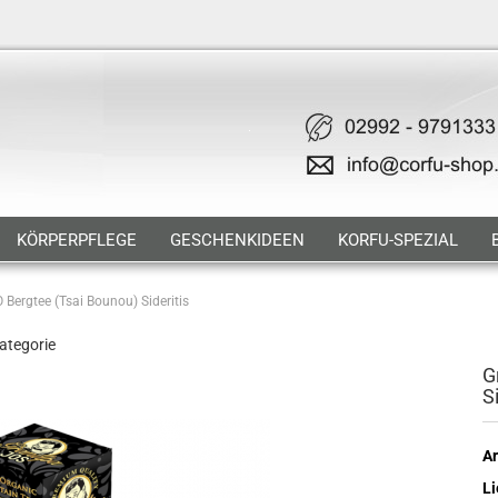
KÖRPERPFLEGE
GESCHENKIDEEN
KORFU-SPEZIAL
O Bergtee (Tsai Bounou) Sideritis
Kategorie
G
S
Ar
Li