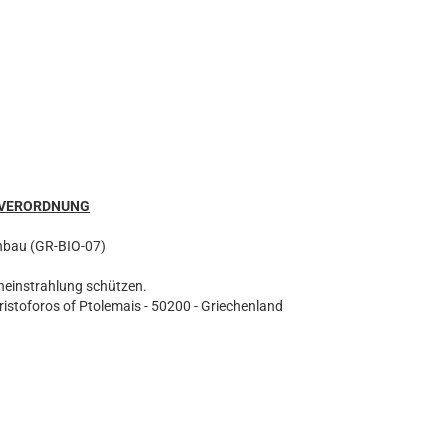
SVERORDNUNG
nbau (GR-BIO-07)
neinstrahlung schützen.
ristoforos of Ptolemais - 50200 - Griechenland