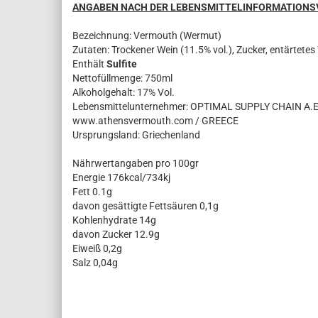
ANGABEN NACH DER LEBENSMITTELINFORMATION
Bezeichnung: Vermouth (Wermut)
Zutaten: Trockener Wein (11.5% vol.), Zucker, entärtetes
Enthält
Sulfite
Nettofüllmenge: 750ml
Alkoholgehalt: 17% Vol.
Lebensmittelunternehmer: OPTIMAL SUPPLY CHAIN A.E./ M
www.athensvermouth.com / GREECE
Ursprungsland: Griechenland
Nährwertangaben pro 100gr
Energie 176kcal/734kj
Fett 0.1g
davon gesättigte Fettsäuren 0,1g
Kohlenhydrate 14g
davon Zucker 12.9g
Eiweiß 0,2g
Salz 0,04g