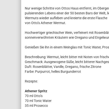
Nur wenige Schritte von Ottos Haus entfernt, im Oberge
pulsierenden Lebens einer der 50 besten Bars der Welt, l
Wermuts wieder aufleben und kreierte die erste Flasche
von Otto’s Athener Wermut.
Hochwertiger griechischer Wein, verfeinert mit Rosenblä
sonnenverwöhnten Kräutern wie Oregano und Engelwurz,
Genießen Sie ihn in einem Weinglas mit Tonic Water, Pro
Beschreibung: Wermut, leicht bitter mit Noten von frisch
Geschmack: Ausgewogene Süße, leicht bitterer Nachges
Duft: Rosenblätter, Vanille, Oregano, frische Zitrone
Farbe: Purpurrot, helles Burgunderrot
Rezepte:
Athener Spritz
70 ml Otto’s
70 ml Tonic Water
35 ml Prosecco