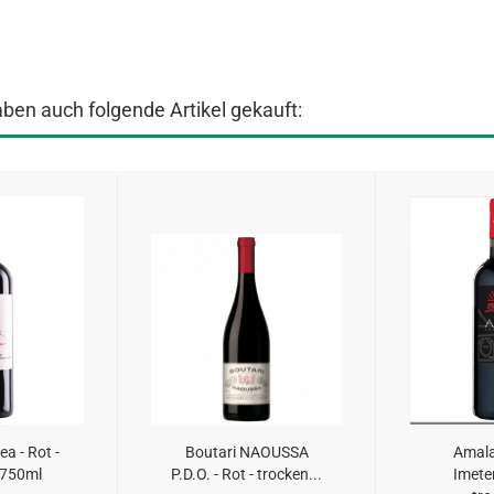
aben auch folgende Artikel gekauft:
a - Rot -
Boutari NAOUSSA
Amala
 750ml
P.D.O. - Rot - trocken...
Imeter