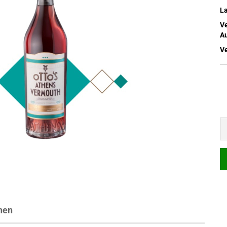
L
V
Au
V
nen