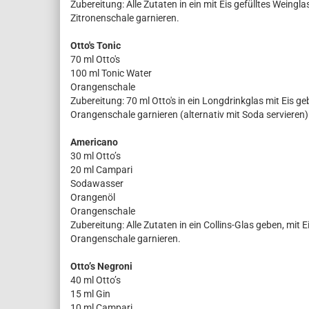
Zubereitung: Alle Zutaten in ein mit Eis gefülltes Weing
Zitronenschale garnieren.
Otto's Tonic
70 ml Otto's
100 ml Tonic Water
Orangenschale
Zubereitung: 70 ml Otto's in ein Longdrinkglas mit Eis ge
Orangenschale garnieren (alternativ mit Soda servieren)
Americano
30 ml Otto’s
20 ml Campari
Sodawasser
Orangenöl
Orangenschale
Zubereitung: Alle Zutaten in ein Collins-Glas geben, mi
Orangenschale garnieren.
Otto’s Negroni
40 ml Otto’s
15 ml Gin
10 ml Campari