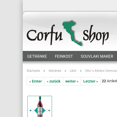
GETRÄNKE
FEINKOST
SOUVLAKI MAKER
»
»
»
Startseite
Getränke
Likör
Otto´s Athens Vermouth
22
Artikel
« Erster
« zurück
weiter »
Letzter »