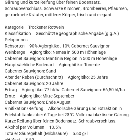
Gärung und kurze Reifung über feinen Bodensatz.
Schraubverschluss. Schwarze Kirschen, Brombeeren, Pflaumen,
getrocknete Kräuter, mittlerer Körper, frisch und elegant.
Kategorie Trockener Rotwein
Klassifikation Geschützte geographische Angabe (g.g.A.)
Peloponnes
Rebsorten 90% Agiorgitiko , 10% Cabernet Sauvignon
Weinberge Agiorgitiko: Nemea in 500 m Höhenlage
Cabernet Sauvignon: Mantinia Region in 500 m Höhenlage
Hauptsächliche Bodenart Agiorghitiko: Tonerde
Cabernet Sauvignon: Sand
Alter der Reben (Durchschnitt) Agiorgitiko: 25 Jahre
Cabernet Sauvignon: 20 Jahre
Ertrag Agiorgitiko: 77 hl/ha Cabernet Sauvignon: 66,50 hl/ha
Ernte Agiorgitiko: Mitte September
Cabernet Sauvignon: Ende August
Vinifikation/Reifung Alkoholische Gärung und Extraktion in
Edelstahltanks über 6 Tage bei 23°C. Volle malolaktische Gärung.
Kurze Reifung über feinen Bodensatz. Schraubverschluss.
Alkohol per Volumen 13.5%
Totaler Säuregehalt (Milchsäure) 5.60 g/l
pH-Wert 3.50