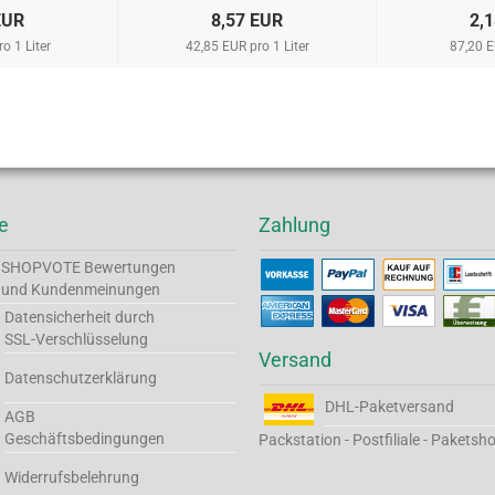
EUR
8,57 EUR
2,
o 1 Liter
42,85 EUR pro 1 Liter
87,20 E
e
Zahlung
SHOPVOTE
Bewertungen
und Kundenmeinungen
Datensicherheit durch
SSL-Verschlüsselung
Versand
Datenschutzerklärung
DHL-Paketversand
AGB
Geschäftsbedingungen
Packstation - Postfiliale - Paketsh
Widerrufsbelehrung