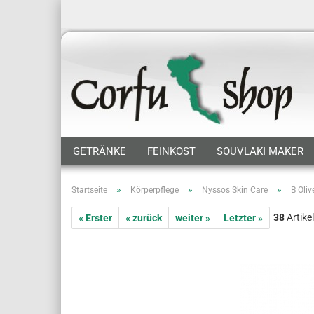
GETRÄNKE
FEINKOST
SOUVLAKI MAKER
»
»
»
Startseite
Körperpflege
Nyssos Skin Care
B Oliv
38
Artikel
« Erster
« zurück
weiter »
Letzter »