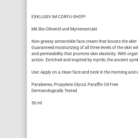
EXKLUSIV IM CORFU-SHOP!
Mit Bio-Olivenöl und Myrtenextrakt
Non-greasy antiwrinkle face cream that boosts the skin´
Guaranteed moisturizing of all three levels of the skin w
and permeability that promote skin elasticity. With organi
action. Enriched and inspired by myrtle, the ancient sym
Use: Apply on a clean face and neck in the morning and 
Parabenes, Propylene Glycol, Paraffin Oil Free
Dermatologically Tested
50 ml