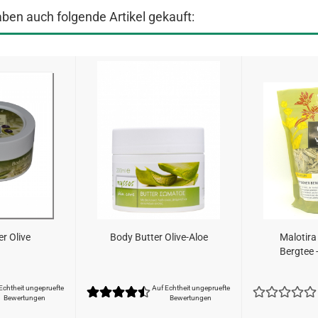
aben auch folgende Artikel gekauft:
r Olive
Body Butter Olive-Aloe
Malotira
Bergtee -
Echtheit ungepruefte
Auf Echtheit ungepruefte
Bewertungen
Bewertungen