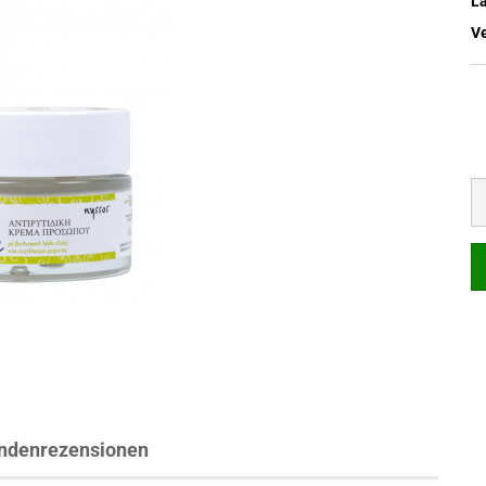
L
V
ndenrezensionen