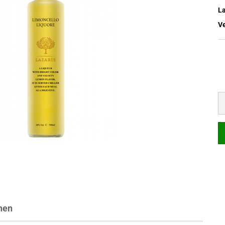
L
V
nen