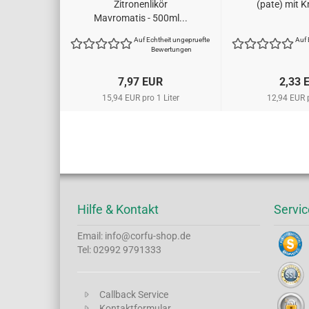
Zitronenlikör
(pate) mit 
Mavromatis - 500ml...
Auf Echtheit ungepruefte
Auf 
Bewertungen
7,97 EUR
2,33 
15,94 EUR pro 1 Liter
12,94 EUR 
Hilfe & Kontakt
Servic
Email: info@corfu-shop.de
Tel: 02992 9791333
Callback Service
Kontaktformular