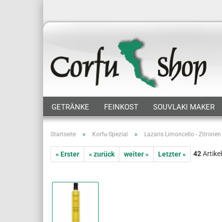
GETRÄNKE
FEINKOST
SOUVLAKI MAKER
»
»
Startseite
Korfu-Spezial
Lazaris Limoncello - Zitronen 
42
Artikel
« Erster
« zurück
weiter »
Letzter »