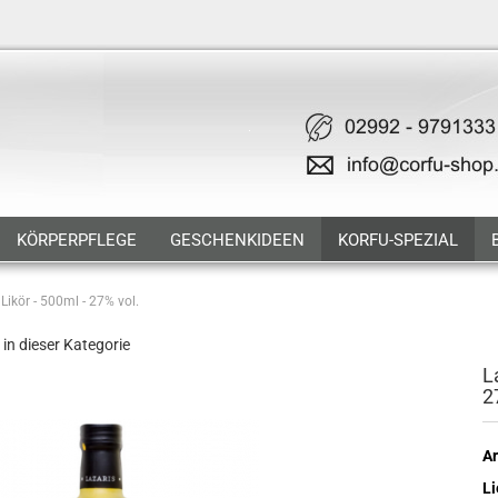
KÖRPERPFLEGE
GESCHENKIDEEN
KORFU-SPEZIAL
Likör - 500ml - 27% vol.
 in dieser Kategorie
L
2
Ar
Li