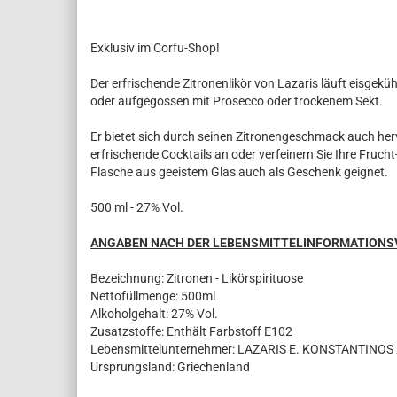
Exklusiv im Corfu-Shop!
Der erfrischende Zitronenlikör von Lazaris läuft eisgekü
oder aufgegossen mit Prosecco oder trockenem Sekt.
Er bietet sich durch seinen Zitronengeschmack auch herv
erfrischende Cocktails an oder verfeinern Sie Ihre Fruch
Flasche aus geeistem Glas auch als Geschenk geignet.
500 ml - 27% Vol.
ANGABEN NACH DER LEBENSMITTELINFORMATION
Bezeichnung: Zitronen - Likörspirituose
Nettofüllmenge: 500ml
Alkoholgehalt: 27% Vol.
Zusatzstoffe: Enthält Farbstoff E102
Lebensmittelunternehmer: LAZARIS E. KONSTANTINOS
Ursprungsland: Griechenland