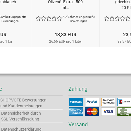
Knoblauch
Olivenöl Extra - 500
griechis
ml...
20 Pf
Echtheit ungepruefte
Auf Echtheit ungepruefte
Bewertungen
Bewertungen
EUR
13,33 EUR
23,
pro 1 kg
26,66 EUR pro 1 Liter
33,57 EU
e
Zahlung
SHOPVOTE
Bewertungen
und Kundenmeinungen
Datensicherheit durch
SSL-Verschlüsselung
Versand
Datenschutzerklärung