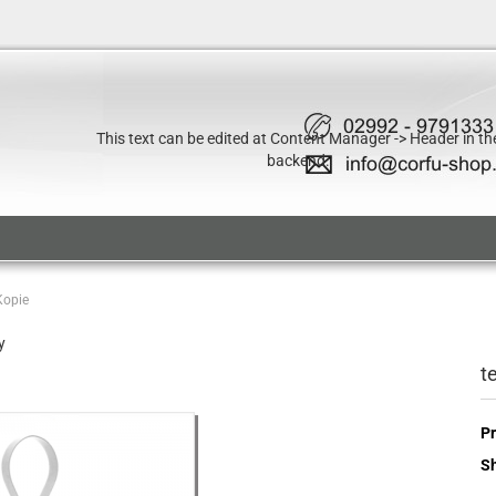
This text can be edited at Content Manager -> Header in th
backend.
 Kopie
y
t
Pr
Sh