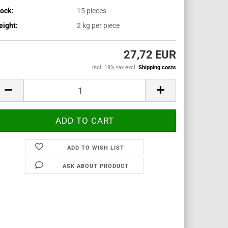
ock:
15
pieces
ight:
2
kg per piece
27,72 EUR
incl. 19% tax excl.
Shipping costs
ADD TO WISH LIST
ASK ABOUT PRODUCT