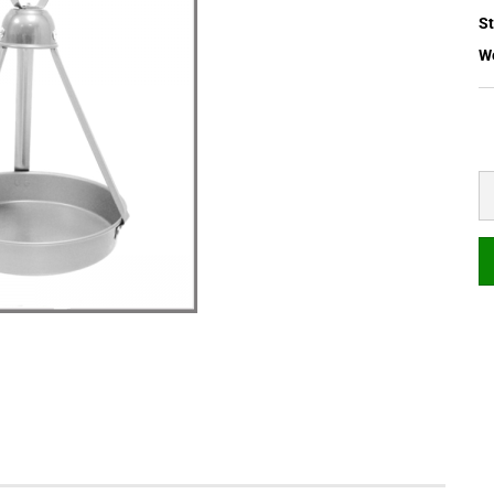
St
We