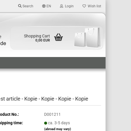
Search
EN
Login
Wish list
Shopping Cart
e
0,00 EUR
est article - Kopie - Kopie - Kopie - Kopie
oduct No.:
D001211
ipping time:
ca. 3-5 days
(abroad may vary)