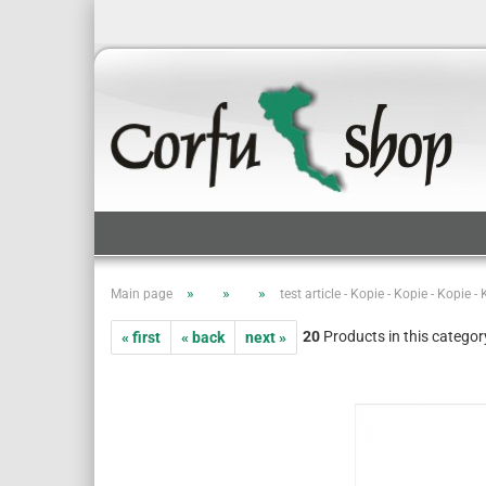
»
»
»
Main page
test article - Kopie - Kopie - Kopie -
20
Products in this categor
« first
« back
next »