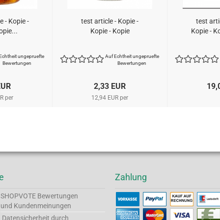
e - Kopie -
test article - Kopie -
test arti
opie...
Kopie - Kopie
Kopie - Ko
Echtheit ungepruefte
Auf Echtheit ungepruefte
Bewertungen
Bewertungen
EUR
2,33 EUR
19,
R per
12,94 EUR per
e
Zahlung
SHOPVOTE
Bewertungen
und Kundenmeinungen
Datensicherheit durch