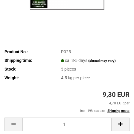
Product No.:
P025
Shipping time:
ca. 3-5 days
(abroad may vary)
Stock:
3
pieces
Weight:
4.5
kg per piece
9,30 EUR
4,70 EUR per
incl. 19% tax excl.
Shipping costs