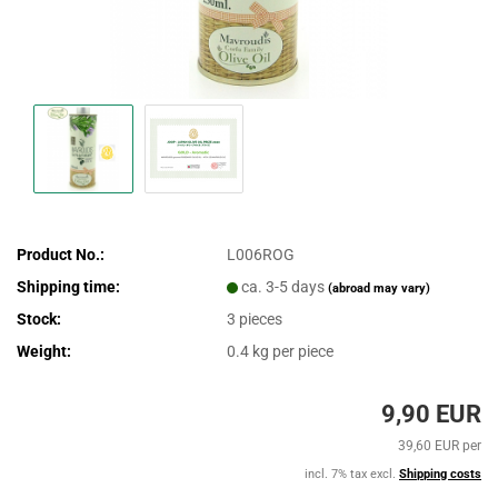
Product No.:
L006ROG
Shipping time:
ca. 3-5 days
(abroad may vary)
Stock:
3
pieces
Weight:
0.4
kg per piece
9,90 EUR
39,60 EUR per
incl. 7% tax excl.
Shipping costs