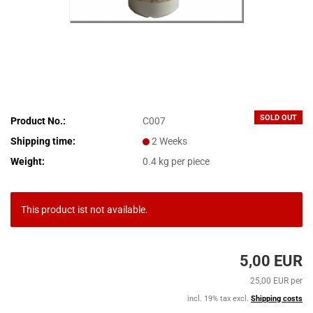
SOLD OUT
Product No.:
C007
Shipping time:
2 Weeks
Weight:
0.4
kg per piece
This product ist not available.
5,00 EUR
25,00 EUR per
incl. 19% tax excl.
Shipping costs