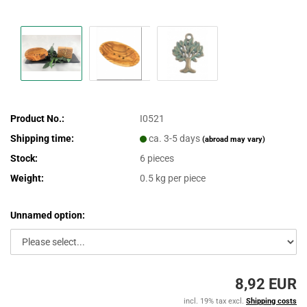
Product No.:
I0521
Shipping time:
ca. 3-5 days
(abroad may vary)
Stock:
6
pieces
Weight:
0.5
kg per piece
Unnamed option:
8,92 EUR
incl. 19% tax excl.
Shipping costs