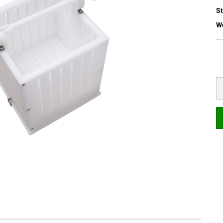
St
We