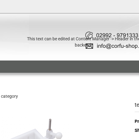
This text can be edited at Content Manager -> Header in th
backend.
s category
te
Pr
Sh