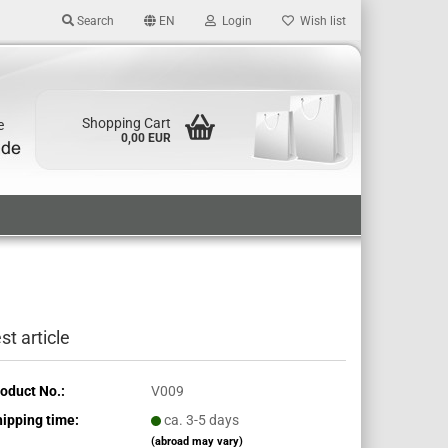
Search
EN
Login
Wish list
Shopping Cart
e
0,00 EUR
st article
oduct No.:
V009
ipping time:
ca. 3-5 days
(abroad may vary)