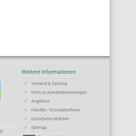
Weitere Informationen
Versand & Zahlung
Infos zu Kundenbewertungen
Angebote
Händler / Grossabnehmer
Gutscheine einlösen
Sitemap
op