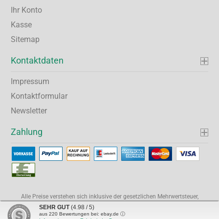
Ihr Konto
Kasse
Sitemap
Kontaktdaten
Impressum
Kontaktformular
Newsletter
Zahlung
Alle Preise verstehen sich inklusive der gesetzlichen Mehrwertsteuer,
soweit nicht anders gekennzeichnet.
SEHR GUT
(4.98 / 5)
Webshop erstellen
mit Gambio.de © 2026 Gambio Templates bei
aus
220
Bewertungen bei: ebay.de ⓘ